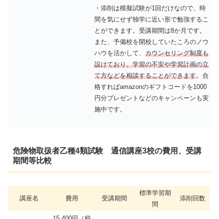
・添削は模擬試験が1回だけなので、時
間を気にせず独学に近い形で勉強するこ
とができます。受講期間は8か月です。
また、予備校を開校していたころのノウ
ハウを活かして、
カウンセリング制度も
設けており、学習の不安や学習計画の立
て方などを相談することができます
。合
格すればamazonのギフトコードを1000
円分プレゼントなどのキャンペーンも実
施中です。
危険物取扱者乙種4類試験 通信講座3校の費用、受講
期間等比較
標準学習期
講座名
費用
受講期間
添削回数
間
15,400円（税