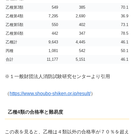
乙種第3類
549
385
70.1
乙種第4類
7,295
2,690
36.9
乙種第5類
550
402
73.1
乙種第6類
442
347
78.5
乙種計
9,643
4,445
46.1
丙種
1,081
542
50.1
合計
11,177
5,151
46.1
※１一般財団法人消防試験研究センターより引用
（
https://www.shoubo-shiken.or.jp/result/
）
乙種4類の合格率と難易度
この表を見ると、乙種は４類以外の合格率が７０％を超え