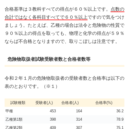
合格基準は３教科すべての得点が６０％以上です。
点数の
合計ではなく各科目すべてで６０％以上
ですので気をつけ
ましょう。たとえば、乙種の場合は法令と危険物の性質で
９０％以上の得点を取っても、物理と化学の得点が５９％
ならば不合格となりますので、取りこぼしは注意です。
危険物取扱者試験受験者数と合格者数等
令和２年１月の危険物取扱者の受験者数と合格率は以下の
表のとおりです。（※１）
試験種類
受験者(人)
合格者(人)
合格率(%)
甲種
453
164
36.2
乙種第1類
398
314
78.9
乙種第2類
409
307
75.1