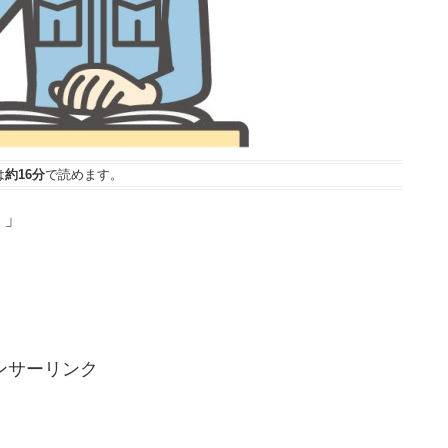
は
約16分
で読めます。
。」
ンサーリンク