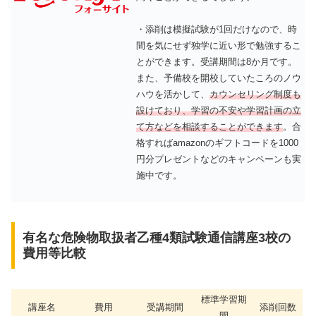
・添削は模擬試験が1回だけなので、時
間を気にせず独学に近い形で勉強するこ
とができます。受講期間は8か月です。
また、予備校を開校していたころのノウ
ハウを活かして、
カウンセリング制度も
設けており、学習の不安や学習計画の立
て方などを相談することができます
。合
格すればamazonのギフトコードを1000
円分プレゼントなどのキャンペーンも実
施中です。
有名な危険物取扱者乙種4類試験通信講座3校の
費用等比較
標準学習期
講座名
費用
受講期間
添削回数
間