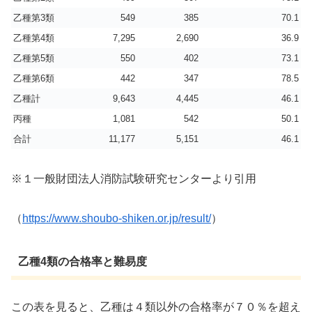
乙種第3類
549
385
70.1
乙種第4類
7,295
2,690
36.9
乙種第5類
550
402
73.1
乙種第6類
442
347
78.5
乙種計
9,643
4,445
46.1
丙種
1,081
542
50.1
合計
11,177
5,151
46.1
※１一般財団法人消防試験研究センターより引用
（
https://www.shoubo-shiken.or.jp/result/
）
乙種4類の合格率と難易度
この表を見ると、乙種は４類以外の合格率が７０％を超え