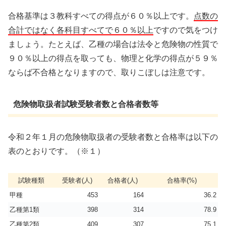
合格基準は３教科すべての得点が６０％以上です。
点数の
合計ではなく各科目すべてで６０％以上
ですので気をつけ
ましょう。たとえば、乙種の場合は法令と危険物の性質で
９０％以上の得点を取っても、物理と化学の得点が５９％
ならば不合格となりますので、取りこぼしは注意です。
危険物取扱者試験受験者数と合格者数等
令和２年１月の危険物取扱者の受験者数と合格率は以下の
表のとおりです。（※１）
試験種類
受験者(人)
合格者(人)
合格率(%)
甲種
453
164
36.2
乙種第1類
398
314
78.9
乙種第2類
409
307
75.1